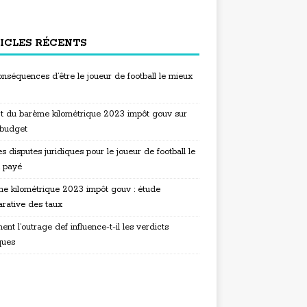
ICLES RÉCENTS
nséquences d’être le joueur de football le mieux
t du barème kilométrique 2023 impôt gouv sur
 budget
s disputes juridiques pour le joueur de football le
 payé
e kilométrique 2023 impôt gouv : étude
rative des taux
t l’outrage def influence-t-il les verdicts
ques