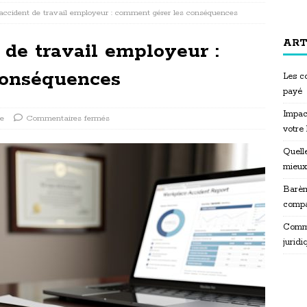
accident de travail employeur : comment gérer les conséquences
ART
 de travail employeur :
conséquences
Les co
payé
Impac
se
Commentaires fermés
votre
Quelle
mieux
Barèm
compa
Commen
juridi