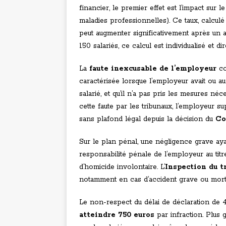
financier, le premier effet est l’impact sur l
maladies professionnelles). Ce taux, calculé 
peut augmenter significativement après un a
150 salariés, ce calcul est individualisé et d
La
faute inexcusable de l’employeur
con
caractérisée lorsque l’employeur avait ou a
salarié, et qu’il n’a pas pris les mesures n
cette faute par les tribunaux, l’employeur s
sans plafond légal depuis la décision du
Co
Sur le plan pénal, une négligence grave ay
responsabilité pénale de l’employeur au tit
d’homicide involontaire. L’
Inspection du t
notamment en cas d’accident grave ou mort
Le non-respect du délai de déclaration de
atteindre 750 euros
par infraction. Plus 