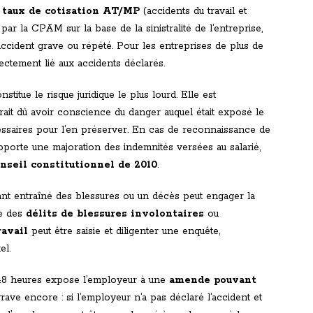
e
taux de cotisation AT/MP
(accidents du travail et
par la CPAM sur la base de la sinistralité de l’entreprise,
ccident grave ou répété. Pour les entreprises de plus de
irectement lié aux accidents déclarés.
stitue le risque juridique le plus lourd. Elle est
urait dû avoir conscience du danger auquel était exposé le
écessaires pour l’en préserver. En cas de reconnaissance de
upporte une majoration des indemnités versées au salarié,
nseil constitutionnel de 2010
.
ant entraîné des blessures ou un décès peut engager la
re des
délits de blessures involontaires
ou
ravail
peut être saisie et diligenter une enquête,
el.
 48 heures expose l’employeur à une
amende pouvant
grave encore : si l’employeur n’a pas déclaré l’accident et