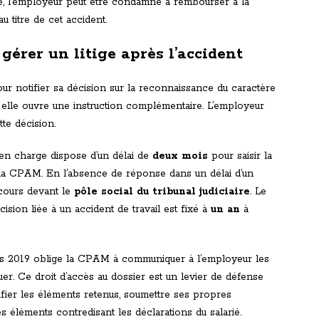
e, l’employeur peut être condamné à rembourser à la
 titre de cet accident.
gérer un litige après l’accident
ur notifier sa décision sur la reconnaissance du caractère
i elle ouvre une instruction complémentaire. L’employeur
tte décision.
 en charge dispose d’un délai de
deux mois
pour saisir la
a CPAM. En l’absence de réponse dans un délai d’un
recours devant le
pôle social du tribunal judiciaire
. Le
ision liée à un accident de travail est fixé à
un an
à
uis 2019 oblige la CPAM à communiquer à l’employeur les
tuer. Ce droit d’accès au dossier est un levier de défense
ifier les éléments retenus, soumettre ses propres
s éléments contredisant les déclarations du salarié.