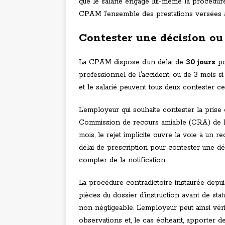
que le salarié engage lui-même la procédur
CPAM l’ensemble des prestations versées au
Contester une décision ou 
La CPAM dispose d’un délai de
30 jours
po
professionnel de l’accident, ou de 3 mois s
et le salarié peuvent tous deux contester ce
L’employeur qui souhaite contester la prise
Commission de recours amiable (CRA) de l
mois, le rejet implicite ouvre la voie à un 
délai de prescription pour contester une déc
compter de la notification.
La procédure contradictoire instaurée dep
pièces du dossier d’instruction avant de sta
non négligeable. L’employeur peut ainsi vér
observations et, le cas échéant, apporter de