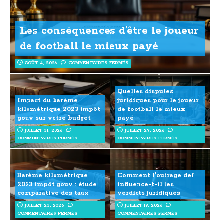
Les conséquences d’être le joueur
de football le mieux payé
AOÛT 4, 2026
COMMENTAIRES FERMÉS
Quelles disputes
Impact du barème
juridiques pour le joueur
kilométrique 2023 impôt
de football le mieux
gouv sur votre budget
payé
JUILLET 31, 2026
JUILLET 27, 2026
COMMENTAIRES FERMÉS
COMMENTAIRES FERMÉS
Barème kilométrique
Comment l’outrage def
2023 impôt gouv : étude
influence-t-il les
comparative des taux
verdicts juridiques
JUILLET 23, 2026
JUILLET 19, 2026
COMMENTAIRES FERMÉS
COMMENTAIRES FERMÉS