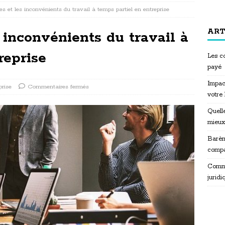
s et les inconvénients du travail à temps partiel en entreprise
ART
 inconvénients du travail à
reprise
Les co
payé
Impac
prise
Commentaires fermés
votre
Quelle
mieux
Barèm
compa
Commen
juridi