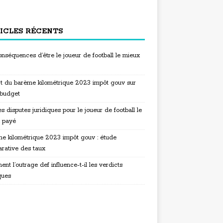
ICLES RÉCENTS
nséquences d’être le joueur de football le mieux
t du barème kilométrique 2023 impôt gouv sur
 budget
s disputes juridiques pour le joueur de football le
 payé
e kilométrique 2023 impôt gouv : étude
rative des taux
t l’outrage def influence-t-il les verdicts
ques