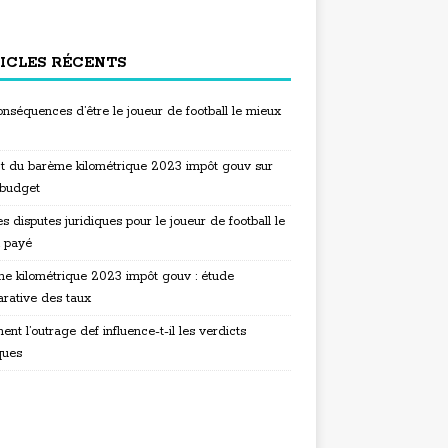
ICLES RÉCENTS
nséquences d’être le joueur de football le mieux
t du barème kilométrique 2023 impôt gouv sur
 budget
s disputes juridiques pour le joueur de football le
 payé
e kilométrique 2023 impôt gouv : étude
rative des taux
t l’outrage def influence-t-il les verdicts
ques