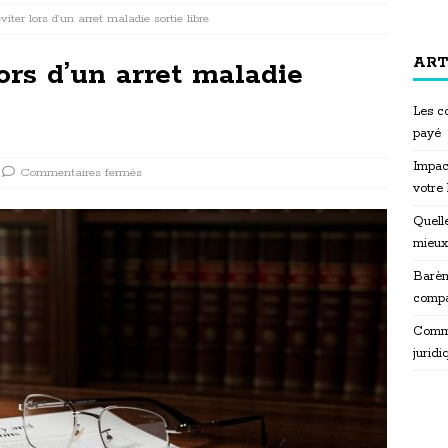
viter lors d’un arret maladie sortie libre
ART
ors d’un arret maladie
Les co
payé
Impac
Commentaires fermés
votre
Quelle
mieux
Barèm
compa
Commen
juridi