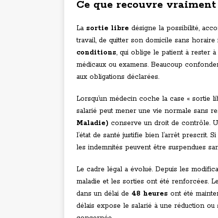
Ce que recouvre vraiment l
La
sortie libre
désigne la possibilité, acco
travail, de quitter son domicile sans horair
conditions
, qui oblige le patient à rester
médicaux ou examens. Beaucoup confondent
aux obligations déclarées.
Lorsqu’un médecin coche la case « sortie libr
salarié peut mener une vie normale sans res
Maladie)
conserve un droit de contrôle. U
l’état de santé justifie bien l’arrêt prescrit.
les indemnités peuvent être suspendues san
Le cadre légal a évolué. Depuis les modifica
maladie et les sorties ont été renforcées. 
dans un délai de
48 heures
ont été mainten
délais expose le salarié à une réduction ou