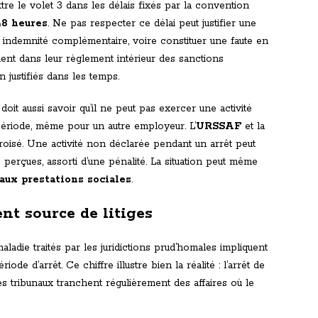
ttre le volet 3 dans les délais fixés par la convention
48 heures
. Ne pas respecter ce délai peut justifier une
e indemnité complémentaire, voire constituer une faute en
uent dans leur règlement intérieur des sanctions
n justifiés dans les temps.
 doit aussi savoir qu’il ne peut pas exercer une activité
ériode, même pour un autre employeur. L’
URSSAF
et la
sé. Une activité non déclarée pendant un arrêt peut
erçues, assorti d’une pénalité. La situation peut même
 aux prestations sociales
.
nt source de litiges
aladie traités par les juridictions prud’homales impliquent
e d’arrêt. Ce chiffre illustre bien la réalité : l’arrêt de
les tribunaux tranchent régulièrement des affaires où le