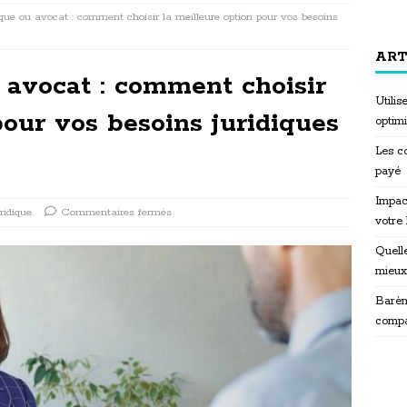
ique ou avocat : comment choisir la meilleure option pour vos besoins
ART
 avocat : comment choisir
Utili
pour vos besoins juridiques
optim
Les co
payé
Impac
ridique
Commentaires fermés
votre
Quelle
mieux
Barèm
compa