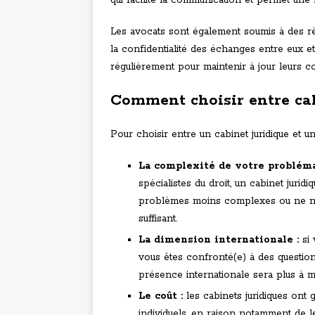
qui facilite la communication et permet une
Les avocats sont également soumis à des rè
la confidentialité des échanges entre eux et
régulièrement pour maintenir à jour leurs co
Comment choisir entre cab
Pour choisir entre un cabinet juridique et u
La complexité de votre probléma
spécialistes du droit, un cabinet jur
problèmes moins complexes ou ne néce
suffisant.
La dimension internationale :
si 
vous êtes confronté(e) à des questions
présence internationale sera plus à
Le coût :
les cabinets juridiques ont 
individuels, en raison notamment de l