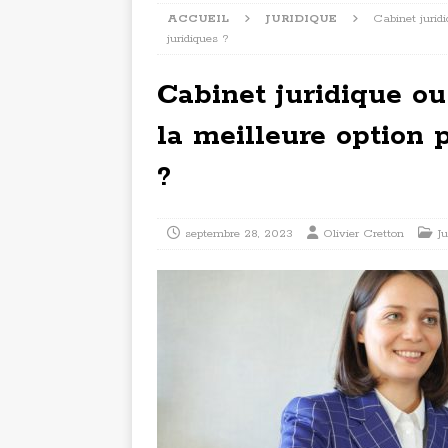
ACCUEIL
JURIDIQUE
Cabinet jurid
juridiques ?
Cabinet juridique ou
la meilleure option 
?
septembre 28, 2023
Olivier Cretton
Ju