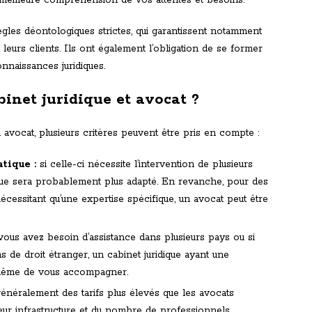
 meilleure compréhension de vos attentes et besoins.
gles déontologiques strictes, qui garantissent notamment
 leurs clients. Ils ont également l’obligation de se former
nnaissances juridiques.
inet juridique et avocat ?
n avocat, plusieurs critères peuvent être pris en compte :
tique :
si celle-ci nécessite l’intervention de plusieurs
idique sera probablement plus adapté. En revanche, pour des
ssitant qu’une expertise spécifique, un avocat peut être
vous avez besoin d’assistance dans plusieurs pays ou si
 de droit étranger, un cabinet juridique ayant une
 même de vous accompagner.
généralement des tarifs plus élevés que les avocats
eur infrastructure et du nombre de professionnels