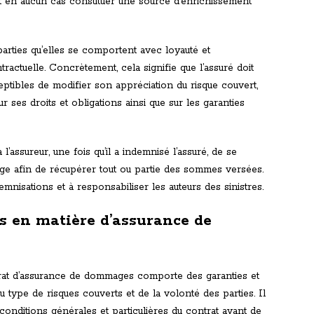
ut en aucun cas constituer une source d’enrichissement
 parties qu’elles se comportent avec loyauté et
ractuelle. Concrètement, cela signifie que l’assuré doit
eptibles de modifier son appréciation du risque couvert,
ur ses droits et obligations ainsi que sur les garanties
à l’assureur, une fois qu’il a indemnisé l’assuré, de se
e afin de récupérer tout ou partie des sommes versées.
nisations et à responsabiliser les auteurs des sinistres.
s en matière d’assurance de
rat d’assurance de dommages comporte des garanties et
 type de risques couverts et de la volonté des parties. Il
 conditions générales et particulières du contrat avant de