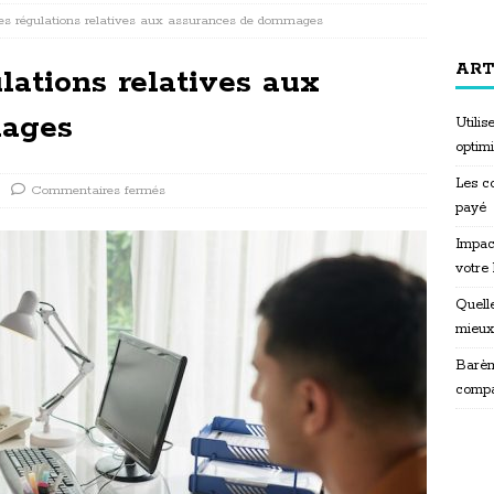
es régulations relatives aux assurances de dommages
ART
ations relatives aux
mages
Utili
optim
Les co
Commentaires fermés
payé
Impac
votre
Quelle
mieux
Barèm
compa