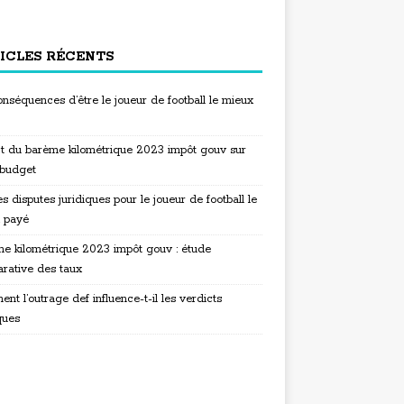
ICLES RÉCENTS
nséquences d’être le joueur de football le mieux
t du barème kilométrique 2023 impôt gouv sur
 budget
s disputes juridiques pour le joueur de football le
 payé
e kilométrique 2023 impôt gouv : étude
rative des taux
t l’outrage def influence-t-il les verdicts
ques