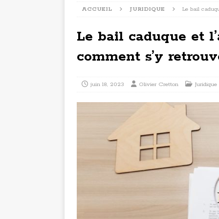
ACCUEIL
JURIDIQUE
Le bail caduq
Le bail caduque et l’
comment s’y retrouv
juin 18, 2023
Olivier Cretton
Juridique