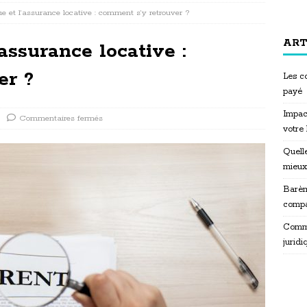
ue et l’assurance locative : comment s’y retrouver ?
ART
assurance locative :
er ?
Les co
payé
Impac
Commentaires fermés
votre
Quelle
mieux
Barèm
compa
Commen
juridi