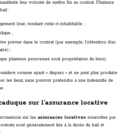
 manifesté leur volonté de mettre fin au contrat. Plusieurs
ail :
ogement loué, rendant celui-ci inhabitable ;
lique ;
sive prévue dans le contrat (par exemple, l’obtention d’un
ire) ;
sque plusieurs personnes sont propriétaires du bien).
 considéré comme ayant « disparu » et ne peut plus produire
uitter les lieux, sans pouvoir prétendre à une indemnité de
e.
caduque sur l’assurance locative
percussions sur les
assurances locatives
souscrites par
 contrats sont généralement liés à la durée du bail et
.