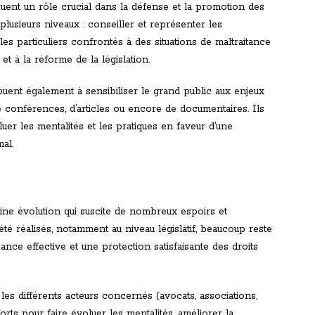
ouent un rôle crucial dans la défense et la promotion des
plusieurs niveaux : conseiller et représenter les
les particuliers confrontés à des situations de maltraitance
et à la réforme de la législation.
uent également à sensibiliser le grand public aux enjeux
e conférences, d’articles ou encore de documentaires. Ils
luer les mentalités et les pratiques en faveur d’une
al.
ine évolution qui suscite de nombreux espoirs et
été réalisés, notamment au niveau législatif, beaucoup reste
nce effective et une protection satisfaisante des droits
 les différents acteurs concernés (avocats, associations,
orts pour faire évoluer les mentalités, améliorer la