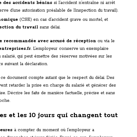
e des accidents bénins
si l’accident n’entraîne ni arrêt
rve d’une autorisation préalable de l’inspection du travail).
onomique
(CSE) en cas d’accident grave ou mortel, et
ection du travail
sans délai.
re recommandée avec accusé de réception
ou via le
entreprises.fr
. L’employeur conserve un exemplaire
salarié, qui peut émettre des réserves motivées sur les
s suivant la déclaration.
s ce document compte autant que le respect du délai. Des
ent retarder la prise en charge du salarié et générer des
se. Décrire les faits de manière factuelle, précise et sans
roche.
es et les 10 jours qui changent tout
eures
à compter du moment où l’employeur a