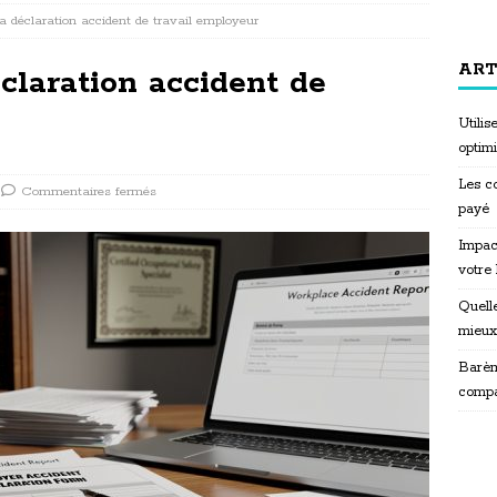
la déclaration accident de travail employeur
ART
éclaration accident de
Utili
optim
Les co
Commentaires fermés
payé
Impac
votre
Quelle
mieux
Barèm
compa