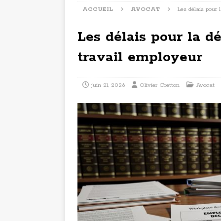
ACCUEIL
AVOCAT
Les délais pour 
Les délais pour la d
travail employeur
juin 21, 2026
Olivier Cretton
Avocat