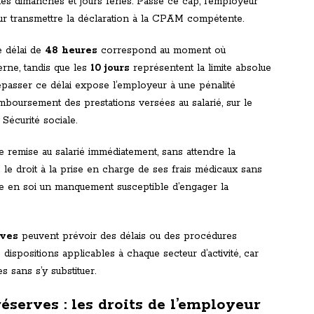
les dimanches et jours fériés. Passé ce cap, l’employeur
r transmettre la déclaration à la CPAM compétente.
e délai de
48 heures
correspond au moment où
erne, tandis que les
10 jours
représentent la limite absolue
asser ce délai expose l’employeur à une pénalité
remboursement des prestations versées au salarié, sur le
Sécurité sociale.
être remise au salarié immédiatement, sans attendre la
 le droit à la prise en charge de ses frais médicaux sans
tue en soi un manquement susceptible d’engager la
ives
peuvent prévoir des délais ou des procédures
 dispositions applicables à chaque secteur d’activité, car
s sans s’y substituer.
éserves : les droits de l’employeur