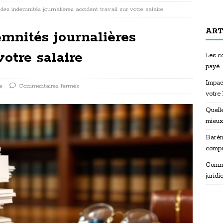
des indemnités journalières accident travail sur votre salaire
ART
mnités journalières
votre salaire
Les co
payé
Impac
e
Commentaires fermés
votre
Quelle
mieux
Barèm
compa
Commen
juridi