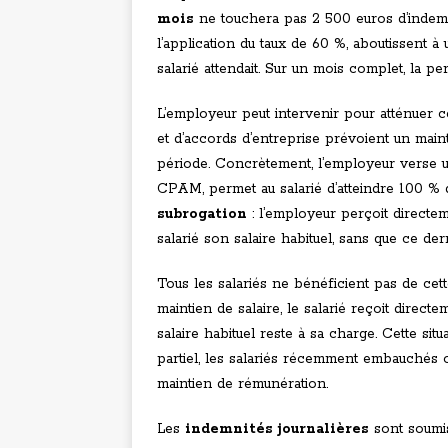
mois
ne touchera pas 2 500 euros d’indemnit
l’application du taux de 60 %, aboutissent à
salarié attendait. Sur un mois complet, la pe
L’employeur peut intervenir pour atténuer 
et d’accords d’entreprise prévoient un maint
période. Concrètement, l’employeur verse u
CPAM, permet au salarié d’atteindre 100 % d
subrogation
: l’employeur perçoit directe
salarié son salaire habituel, sans que ce der
Tous les salariés ne bénéficient pas de cet
maintien de salaire, le salarié reçoit direct
salaire habituel reste à sa charge. Cette sit
partiel, les salariés récemment embauchés 
maintien de rémunération.
Les
indemnités journalières
sont soumis