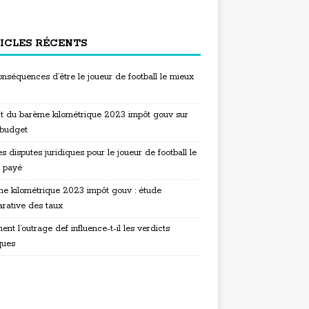
ICLES RÉCENTS
nséquences d’être le joueur de football le mieux
t du barème kilométrique 2023 impôt gouv sur
 budget
s disputes juridiques pour le joueur de football le
 payé
e kilométrique 2023 impôt gouv : étude
rative des taux
t l’outrage def influence-t-il les verdicts
ques