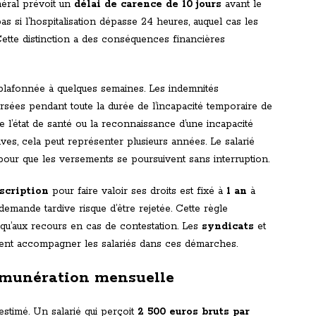
néral prévoit un
délai de carence de 10 jours
avant le
s si l’hospitalisation dépasse 24 heures, auquel cas les
Cette distinction a des conséquences financières
plafonnée à quelques semaines. Les indemnités
ersées pendant toute la durée de l’incapacité temporaire de
 de l’état de santé ou la reconnaissance d’une incapacité
ves, cela peut représenter plusieurs années. Le salarié
our que les versements se poursuivent sans interruption.
scription
pour faire valoir ses droits est fixé à
1 an
à
demande tardive risque d’être rejetée. Cette règle
le qu’aux recours en cas de contestation. Les
syndicats
et
uvent accompagner les salariés dans ces démarches.
 rémunération mensuelle
-estimé. Un salarié qui perçoit
2 500 euros bruts par