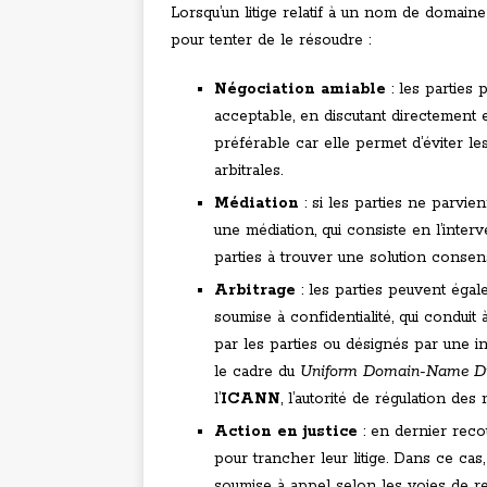
Lorsqu’un litige relatif à un nom de domaine
pour tenter de le résoudre :
Négociation amiable
: les parties
acceptable, en discutant directement e
préférable car elle permet d’éviter le
arbitrales.
Médiation
: si les parties ne parvie
une médiation, qui consiste en l’inter
parties à trouver une solution consens
Arbitrage
: les parties peuvent égal
soumise à confidentialité, qui conduit
par les parties ou désignés par une ins
le cadre du
Uniform Domain-Name Dis
l’
ICANN
, l’autorité de régulation d
Action en justice
: en dernier recou
pour trancher leur litige. Dans ce cas
soumise à appel selon les voies de re