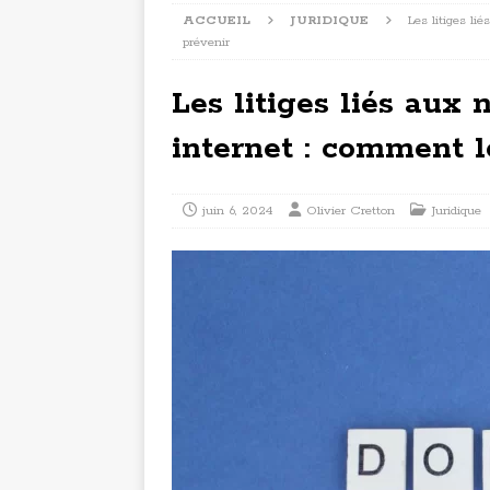
ACCUEIL
JURIDIQUE
Les litiges l
prévenir
Les litiges liés aux
internet : comment l
juin 6, 2024
Olivier Cretton
Juridique