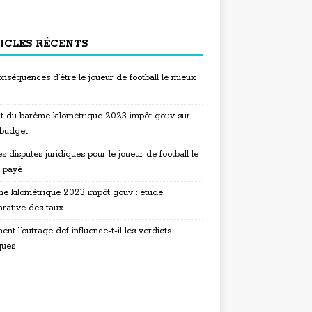
ICLES RÉCENTS
nséquences d’être le joueur de football le mieux
t du barème kilométrique 2023 impôt gouv sur
 budget
s disputes juridiques pour le joueur de football le
 payé
e kilométrique 2023 impôt gouv : étude
rative des taux
t l’outrage def influence-t-il les verdicts
ques