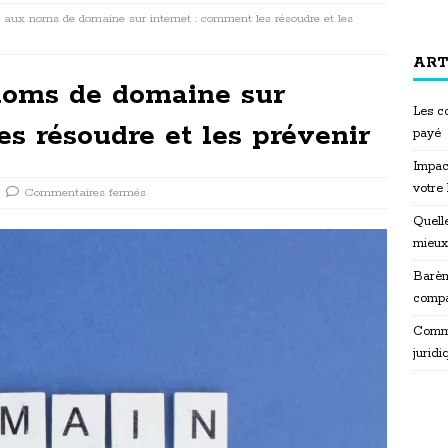
iés aux noms de domaine sur internet : comment les résoudre et les
ART
 noms de domaine sur
Les co
es résoudre et les prévenir
payé
Impac
votre
Commentaires fermés
Quelle
mieux
Barèm
compa
Commen
juridi