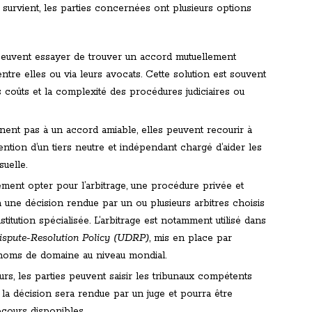
 survient, les parties concernées ont plusieurs options
 peuvent essayer de trouver un accord mutuellement
ntre elles ou via leurs avocats. Cette solution est souvent
s coûts et la complexité des procédures judiciaires ou
nnent pas à un accord amiable, elles peuvent recourir à
vention d’un tiers neutre et indépendant chargé d’aider les
uelle.
ement opter pour l’arbitrage, une procédure privée et
 à une décision rendue par un ou plusieurs arbitres choisis
titution spécialisée. L’arbitrage est notamment utilisé dans
pute-Resolution Policy (UDRP)
, mis en place par
es noms de domaine au niveau mondial.
rs, les parties peuvent saisir les tribunaux compétents
, la décision sera rendue par un juge et pourra être
cours disponibles.