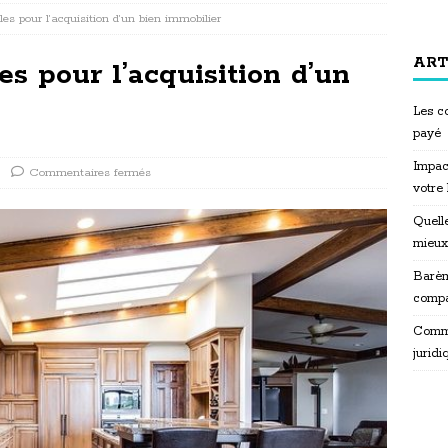
les pour l’acquisition d’un bien immobilier
ART
es pour l’acquisition d’un
Les co
payé
Impac
Commentaires fermés
votre
Quelle
mieux
Barèm
compa
Commen
juridi