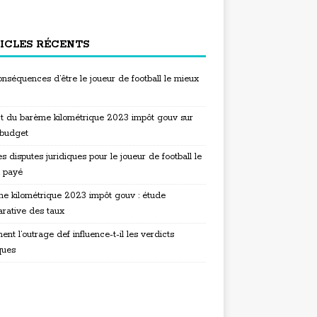
ICLES RÉCENTS
nséquences d’être le joueur de football le mieux
t du barème kilométrique 2023 impôt gouv sur
 budget
s disputes juridiques pour le joueur de football le
 payé
e kilométrique 2023 impôt gouv : étude
rative des taux
t l’outrage def influence-t-il les verdicts
ques