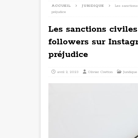
ACCUEIL
JURIDIQUE
Les sanctions 
préjudice
Les sanctions civiles
followers sur Instag
préjudice
avril 2, 2023
Olivier Cretton
Juridique