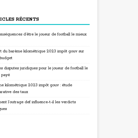
ICLES RÉCENTS
nséquences d’être le joueur de football le mieux
t du barème kilométrique 2023 impôt gouv sur
 budget
s disputes juridiques pour le joueur de football le
 payé
e kilométrique 2023 impôt gouv : étude
rative des taux
t l’outrage def influence-t-il les verdicts
ques