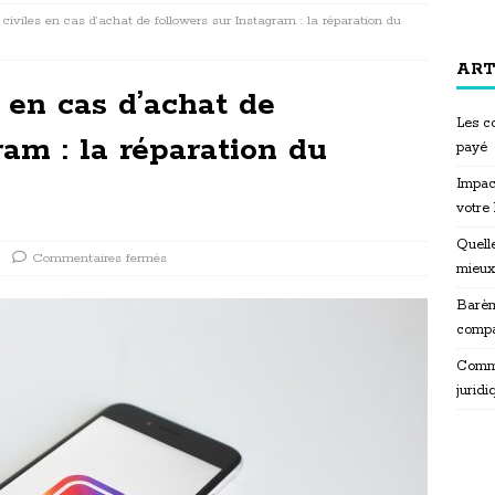
civiles en cas d’achat de followers sur Instagram : la réparation du
ART
 en cas d’achat de
Les co
ram : la réparation du
payé
Impac
votre
Quelle
Commentaires fermés
mieux
Barèm
compa
Commen
juridi