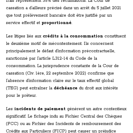
frais représentent 35% des réclamations. La Cour de
cassation a d’ailleurs précisé dans un arrêt du 5 juillet 2021
que tout prélèvement bancaire doit être justifié par un
service effectif et
proportionné
.
Les litiges liés aux
crédits à la consommation
constituent
le deuxième motif de mécontentement. Ils concernent
principalement le défaut d’information précontractuelle,
sanctionné par l’article L.312-14 du Code de la
consommation. La jurisprudence constante de la Cour de
cassation (Civ. 1ère, 22 septembre 2022) confirme que
l’absence d’information claire sur le taux effectif global
(TEG) peut entraîner la
déchéance
du droit aux intérêts
pour le prêteur.
Les
incidents de paiement
génèrent un autre contentieux
significatif. Le fichage indu au Fichier Central des Chèques
(FCC) ou au Fichier des Incidents de remboursement des
Crédits aux Particuliers (FICP) peut causer un préjudice