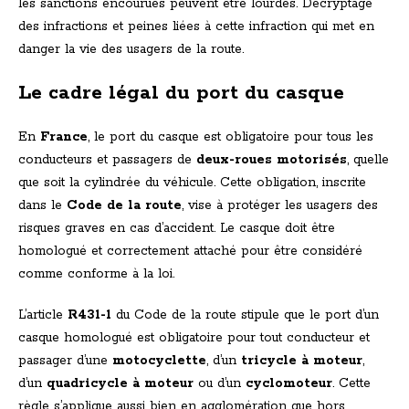
les sanctions encourues peuvent être lourdes. Décryptage
des infractions et peines liées à cette infraction qui met en
danger la vie des usagers de la route.
Le cadre légal du port du casque
En
France
, le port du casque est obligatoire pour tous les
conducteurs et passagers de
deux-roues motorisés
, quelle
que soit la cylindrée du véhicule. Cette obligation, inscrite
dans le
Code de la route
, vise à protéger les usagers des
risques graves en cas d’accident. Le casque doit être
homologué et correctement attaché pour être considéré
comme conforme à la loi.
L’article
R431-1
du Code de la route stipule que le port d’un
casque homologué est obligatoire pour tout conducteur et
passager d’une
motocyclette
, d’un
tricycle à moteur
,
d’un
quadricycle à moteur
ou d’un
cyclomoteur
. Cette
règle s’applique aussi bien en agglomération que hors