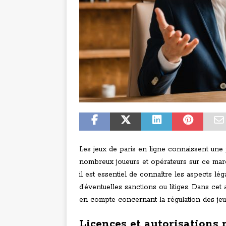
Les jeux de paris en ligne connaissent une p
nombreux joueurs et opérateurs sur ce marc
il est essentiel de connaître les aspects lé
d’éventuelles sanctions ou litiges. Dans cet
en compte concernant la régulation des jeux
Licences et autorisations 