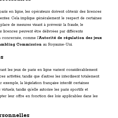
paris en ligne, les opérateurs doivent obtenir des licences
tentes. Cela implique généralement le respect de certaines
lace de mesures visant à prévenir la fraude, le
es licences peuvent être délivrées par différents
on concernée, comme l’
Autorité de régulation des jeux
ambling Commission
au Royaume-Uni.
es
rant les jeux de paris en ligne varient considérablement
ces activités, tandis que d’autres les interdisent totalement
 exemple, la législation française interdit certaines
rtuels, tandis qu’elle autorise les paris sportifs et
ter leur offre en fonction des lois applicables dans les
rsonnelles