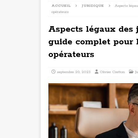
ACCUEIL
JURIDIQUE
Aspects légaux
opérateurs
Aspects légaux des j
guide complet pour l
opérateurs
septembre 20, 2023
Olivier Cretton
J