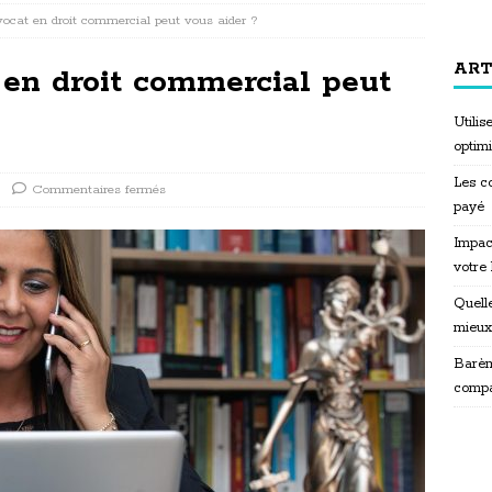
cat en droit commercial peut vous aider ?
ART
en droit commercial peut
Utili
optim
Les co
Commentaires fermés
payé
Impac
votre
Quelle
mieux
Barèm
compa