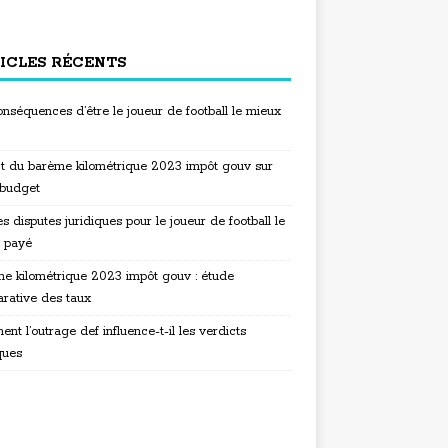
ICLES RÉCENTS
nséquences d’être le joueur de football le mieux
t du barème kilométrique 2023 impôt gouv sur
 budget
s disputes juridiques pour le joueur de football le
 payé
e kilométrique 2023 impôt gouv : étude
rative des taux
t l’outrage def influence-t-il les verdicts
ques