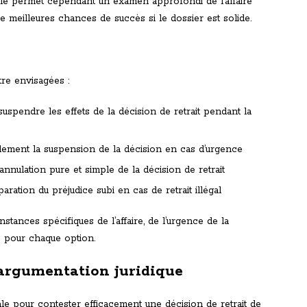
Elle permet cependant un examen approfondi de l’affaire
de meilleures chances de succès si le dossier est solide.
tre envisagées :
spendre les effets de la décision de retrait pendant la
ement la suspension de la décision en cas d’urgence
nnulation pure et simple de la décision de retrait
ration du préjudice subi en cas de retrait illégal
stances spécifiques de l’affaire, de l’urgence de la
s pour chaque option.
 argumentation juridique
ale pour contester efficacement une décision de retrait de