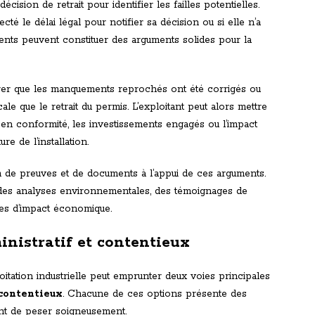
écision de retrait pour identifier les failles potentielles.
cté le délai légal pour notifier sa décision ou si elle n’a
ments peuvent constituer des arguments solides pour la
trer que les manquements reprochés ont été corrigés ou
cale que le retrait du permis. L’exploitant peut alors mettre
e en conformité, les investissements engagés ou l’impact
e de l’installation.
 de preuves et de documents à l’appui de ces arguments.
, des analyses environnementales, des témoignages de
des d’impact économique.
inistratif et contentieux
loitation industrielle peut emprunter deux voies principales
contentieux
. Chacune de ces options présente des
ent de peser soigneusement.