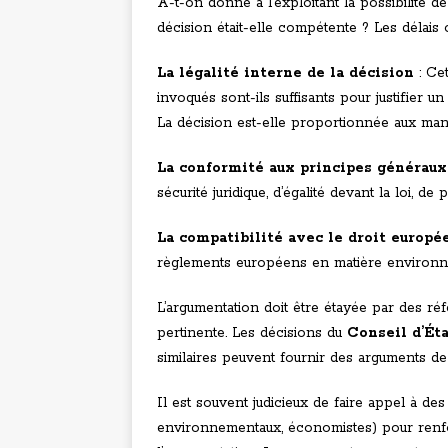
A-t-on donné à l’exploitant la possibilité de
décision était-elle compétente ? Les délais 
La légalité interne de la décision
: Cet
invoqués sont-ils suffisants pour justifier un
La décision est-elle proportionnée aux ma
La conformité aux principes généraux
sécurité juridique, d’égalité devant la loi, de
La compatibilité avec le droit europé
règlements européens en matière environn
L’argumentation doit être étayée par des réf
pertinente. Les décisions du
Conseil d’Ét
similaires peuvent fournir des arguments de
Il est souvent judicieux de faire appel à des 
environnementaux, économistes) pour renf