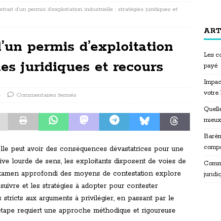
trait d’un permis d’exploitation industrielle : stratégies juridiques et
ART
d’un permis d’exploitation
Les co
gies juridiques et recours
payé
Impac
votre
e
Commentaires fermés
Quelle
mieux
Barèm
compa
rielle peut avoir des conséquences dévastatrices pour une
tive lourde de sens, les exploitants disposent de voies de
Commen
t examen approfondi des moyens de contestation explore
juridi
suivre et les stratégies à adopter pour contester
 stricts aux arguments à privilégier, en passant par le
 étape requiert une approche méthodique et rigoureuse