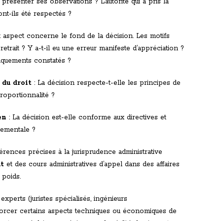
 présenter ses observations ? L’autorité qui a pris la
ont-ils été respectés ?
 aspect concerne le fond de la décision. Les motifs
 retrait ? Y a-t-il eu une erreur manifeste d’appréciation ?
nquements constatés ?
 du droit
: La décision respecte-t-elle les principes de
 proportionnalité ?
en
: La décision est-elle conforme aux directives et
ementale ?
érences précises à la jurisprudence administrative
at
et des cours administratives d’appel dans des affaires
 poids.
experts (juristes spécialisés, ingénieurs
orcer certains aspects techniques ou économiques de