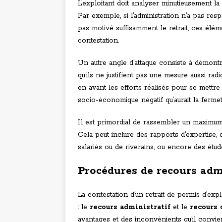
L’exploitant doit analyser minutieusement la d
Par exemple, si l’administration n’a pas respe
pas motivé suffisamment le retrait, ces élé
contestation.
Un autre angle d’attaque consiste à démon
qu’ils ne justifient pas une mesure aussi radi
en avant les efforts réalisés pour se mettr
socio-économique négatif qu’aurait la fermetur
Il est primordial de rassembler un maximum
Cela peut inclure des rapports d’expertise
salariés ou de riverains, ou encore des étu
Procédures de recours adm
La contestation d’un retrait de permis d’exp
: le
recours administratif
et le
recours 
avantages et des inconvénients qu’il convi