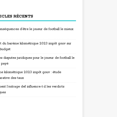
ICLES RÉCENTS
nséquences d’être le joueur de football le mieux
t du barème kilométrique 2023 impôt gouv sur
 budget
s disputes juridiques pour le joueur de football le
 payé
e kilométrique 2023 impôt gouv : étude
rative des taux
t l’outrage def influence-t-il les verdicts
ques