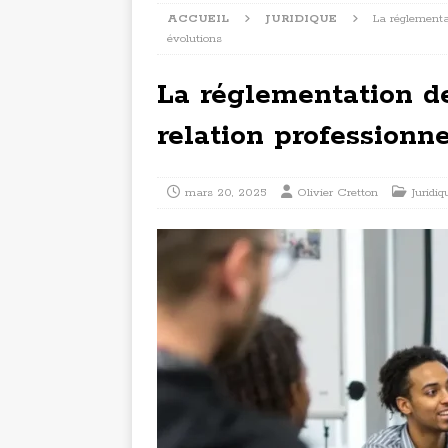
ACCUEIL
JURIDIQUE
La réglementa
évolutions
La réglementation d
relation professionne
mars 20, 2025
Olivier Cretton
Juridiq