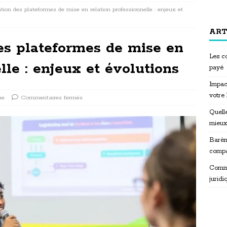
tion des plateformes de mise en relation professionnelle : enjeux et
ART
es plateformes de mise en
Les co
lle : enjeux et évolutions
payé
Impac
votre
ue
Commentaires fermés
Quelle
mieux
Barèm
compa
Commen
juridi