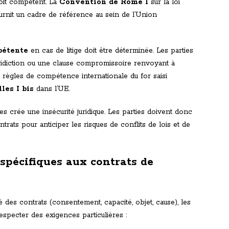
roit compétent. La
Convention de Rome I
sur la loi
ournit un cadre de référence au sein de l’Union
pétente
en cas de litige doit être déterminée. Les parties
uridiction ou une clause compromissoire renvoyant à
les règles de compétence internationale du for saisi
les I bis
dans l’UE.
les crée une insécurité juridique. Les parties doivent donc
ntrats pour anticiper les risques de conflits de lois et de
 spécifiques aux contrats de
é des contrats (consentement, capacité, objet, cause), les
especter des exigences particulières :