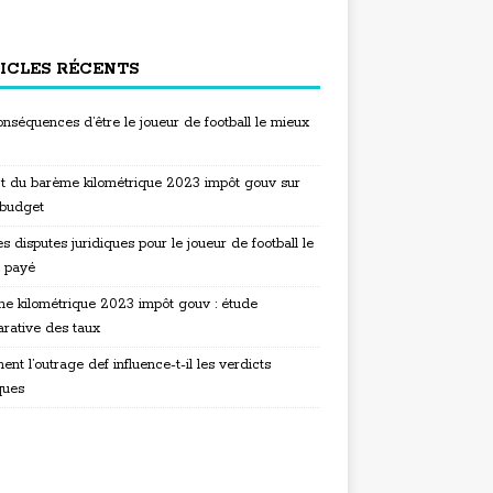
ICLES RÉCENTS
nséquences d’être le joueur de football le mieux
t du barème kilométrique 2023 impôt gouv sur
 budget
s disputes juridiques pour le joueur de football le
 payé
e kilométrique 2023 impôt gouv : étude
rative des taux
t l’outrage def influence-t-il les verdicts
ques