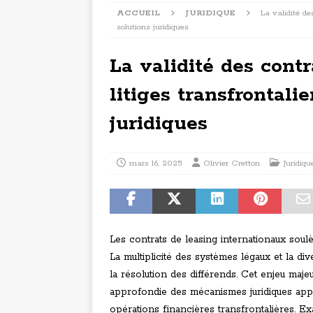
ACCUEIL
JURIDIQUE
La validité de
solutions juridiques
La validité des cont
litiges transfrontalie
juridiques
mars 16, 2025
Olivier Cretton
Juridiqu
Les contrats de leasing internationaux soulè
La multiplicité des systèmes légaux et la d
la résolution des différends. Cet enjeu ma
approfondie des mécanismes juridiques appl
opérations financières transfrontalières. Ex