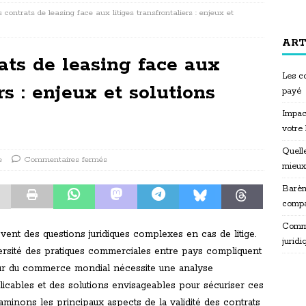
s contrats de leasing face aux litiges transfrontaliers : enjeux et
ART
rats de leasing face aux
Les co
rs : enjeux et solutions
payé
Impac
votre
Quelle
e
Commentaires fermés
mieux
Barèm
compa
Commen
vent des questions juridiques complexes en cas de litige.
juridi
iversité des pratiques commerciales entre pays compliquent
jeur du commerce mondial nécessite une analyse
icables et des solutions envisageables pour sécuriser ces
aminons les principaux aspects de la validité des contrats