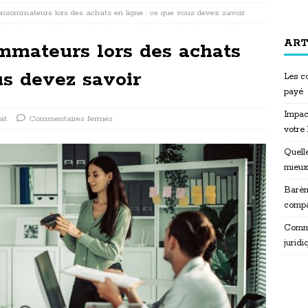
consommateurs lors des achats en ligne : ce que vous devez savoir
ART
ommateurs lors des achats
us devez savoir
Les co
payé
Impac
at
Commentaires fermés
votre
Quelle
mieux
Barèm
compa
Commen
juridi