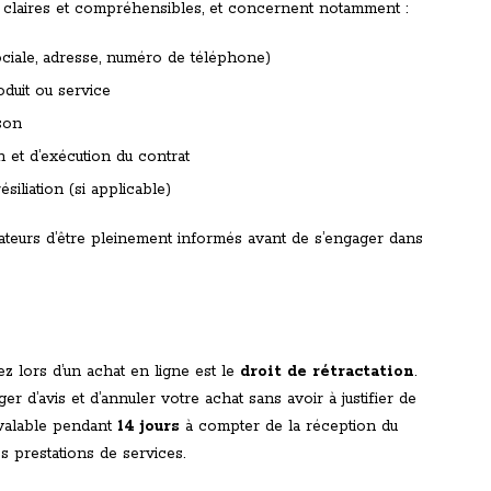
e claires et compréhensibles, et concernent notamment :
ociale, adresse, numéro de téléphone)
oduit ou service
ison
n et d’exécution du contrat
siliation (si applicable)
eurs d’être pleinement informés avant de s’engager dans
ez lors d’un achat en ligne est le
droit de rétractation
.
nger d’avis et d’annuler votre achat sans avoir à justifier de
t valable pendant
14 jours
à compter de la réception du
es prestations de services.