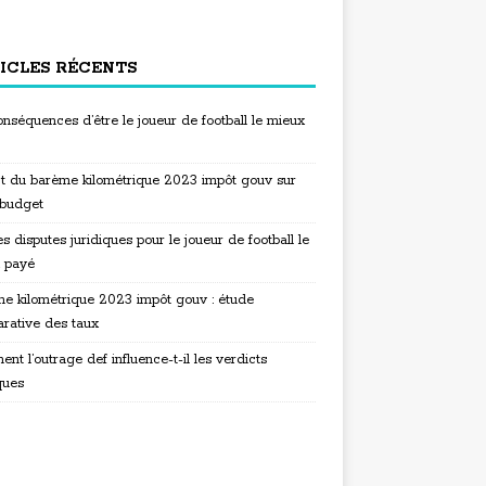
ICLES RÉCENTS
nséquences d’être le joueur de football le mieux
t du barème kilométrique 2023 impôt gouv sur
 budget
s disputes juridiques pour le joueur de football le
 payé
e kilométrique 2023 impôt gouv : étude
rative des taux
t l’outrage def influence-t-il les verdicts
ques