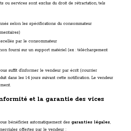
s ou services sont exclus du droit de rétractation, tels
onnés selon les spécifications du consommateur
imentaires)
escellés par le consommateur
non fourni sur un support matériel (ex : téléchargement
vous suffit d’informer le vendeur par écrit (courrier
it dans les 14 jours suivant cette notification. Le vendeur
ement.
onformité et la garantie des vices
 vous bénéficiez automatiquement des
garanties légales
,
merciales offertes par le vendeur :