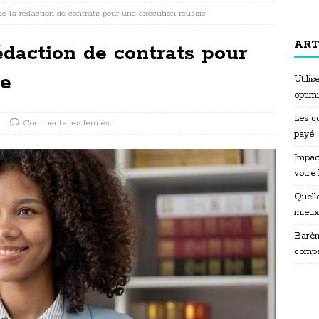
de la rédaction de contrats pour une exécution réussie
ART
édaction de contrats pour
ie
Utili
optim
Les co
Commentaires fermés
payé
Impac
votre
Quelle
mieux
Barèm
compa