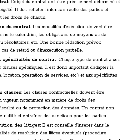
trat
: L’objet du contrat doit être précisément déterminé et
uïté. Il doit refléter l’intention réelle des parties et
et les droits de chacun.
on du contrat
: Les modalités d’exécution doivent être
erne le calendrier, les obligations de moyens ou de
ou résolutoires, etc. Une bonne rédaction prévoit
as de retard ou d’inexécution partielle.
 spécificités du contrat
: Chaque type de contrat a ses
s clauses spécifiques. Il est donc important d’adapter la
 location, prestation de services, etc.) et aux spécificités
s clauses
: Les clauses contractuelles doivent être
n vigueur, notamment en matière de droits des
iscalité ou de protection des données. Un contrat non
 nullité et entraîner des sanctions pour les parties.
ution des litiges
: Il est conseillé d’insérer dans le
lités de résolution des litiges éventuels (procédure