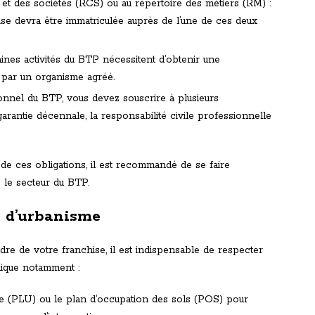
 et des sociétés (RCS) ou au répertoire des métiers (RM) :
rise devra être immatriculée auprès de l’une de ces deux
taines activités du BTP nécessitent d’obtenir une
e par un organisme agréé.
onnel du BTP, vous devez souscrire à plusieurs
garantie décennale, la responsabilité civile professionnelle
de ces obligations, il est recommandé de se faire
 le secteur du BTP.
s d’urbanisme
re de votre franchise, il est indispensable de respecter
lique notamment :
me (PLU) ou le plan d’occupation des sols (POS) pour