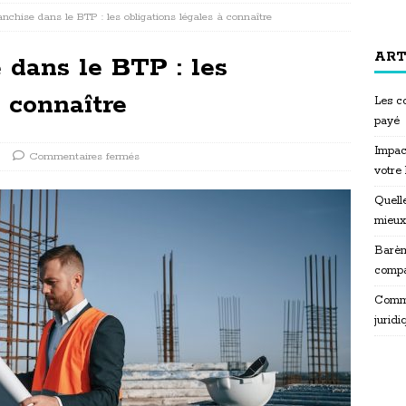
nchise dans le BTP : les obligations légales à connaître
ART
 dans le BTP : les
à connaître
Les co
payé
Impac
Commentaires fermés
votre
Quelle
mieux
Barèm
compa
Commen
juridi