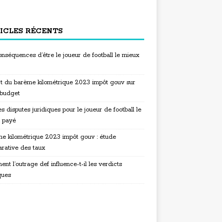
ICLES RÉCENTS
nséquences d’être le joueur de football le mieux
t du barème kilométrique 2023 impôt gouv sur
 budget
s disputes juridiques pour le joueur de football le
 payé
e kilométrique 2023 impôt gouv : étude
rative des taux
t l’outrage def influence-t-il les verdicts
ques