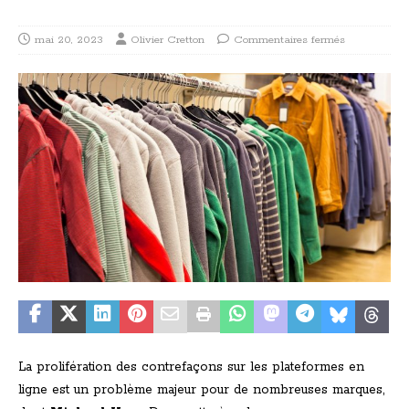
mai 20, 2023
Olivier Cretton
Commentaires fermés
La prolifération des contrefaçons sur les plateformes en
ligne est un problème majeur pour de nombreuses marques,