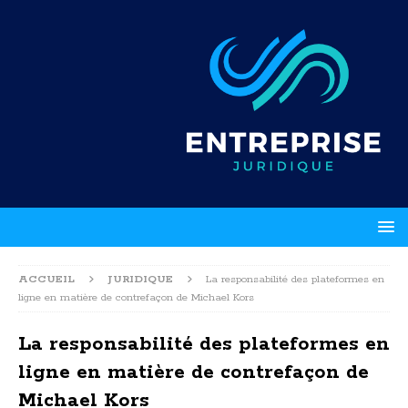
ACCUEIL
JURIDIQUE
La responsabilité des plateformes en
ligne en matière de contrefaçon de Michael Kors
La responsabilité des plateformes en
ligne en matière de contrefaçon de
Michael Kors