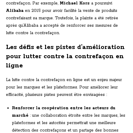
contrefaçon. Par exemple,
Michael Kors
a poursuivi
Alibaba
en 2015 pour avoir facilité la vente de produits
contrefaisant sa marque. Toutefois, la plainte a été retirée
après qu’Alibaba a accepté de renforcer ses mesures de
lutte contre la contrefaçon.
Les défis et les pistes d’amélioration
pour lutter contre la contrefaçon en
ligne
La lutte contre la contrefaçon en ligne est un enjeu majeur
pour les marques et les plateformes. Pour améliorer leur
efficacité, plusieurs pistes peuvent être envisagées :
Renforcer la coopération entre les acteurs du
marché
: une collaboration étroite entre les marques, les
plateformes et les autorités permettrait une meilleure
détection des contrefaçons et un partage des bonnes