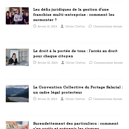
Les défis juridiques de la gestion d’une
franchise multi-entreprise : comment les
surmonter ?
février 21, 2024
Olivier Cretton
Commentaires fermés
Le droit à la portée de tous : l’accès au droit
pour chaque citoyen
février 20, 2024
Olivier Cretton
Commentaires fermés
La Convention Collective du Portage Salarial :
un cadre légal protecteur
février 18, 2024
Olivier Cretton
Commentaires fermés
Surendettement des particuliers : comment
s’en sortir et prévenir les risques