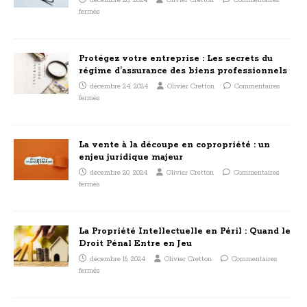
décembre 28, 2024
Olivier Cretton
Commentaires
fermés
Protégez votre entreprise : Les secrets du
régime d’assurance des biens professionnels
décembre 24, 2024
Olivier Cretton
Commentaires
fermés
La vente à la découpe en copropriété : un
enjeu juridique majeur
décembre 20, 2024
Olivier Cretton
Commentaires
fermés
La Propriété Intellectuelle en Péril : Quand le
Droit Pénal Entre en Jeu
décembre 16, 2024
Olivier Cretton
Commentaires
fermés