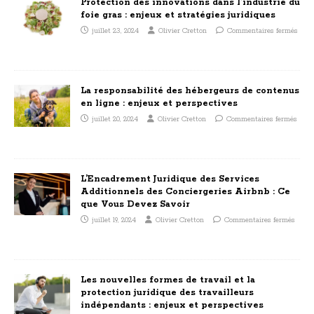
Protection des innovations dans l’industrie du
foie gras : enjeux et stratégies juridiques
juillet 23, 2024
Olivier Cretton
Commentaires fermés
La responsabilité des hébergeurs de contenus
en ligne : enjeux et perspectives
juillet 20, 2024
Olivier Cretton
Commentaires fermés
L’Encadrement Juridique des Services
Additionnels des Conciergeries Airbnb : Ce
que Vous Devez Savoir
juillet 19, 2024
Olivier Cretton
Commentaires fermés
Les nouvelles formes de travail et la
protection juridique des travailleurs
indépendants : enjeux et perspectives