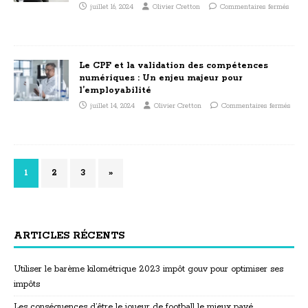
juillet 16, 2024
Olivier Cretton
Commentaires fermés
Le CPF et la validation des compétences
numériques : Un enjeu majeur pour
l’employabilité
juillet 14, 2024
Olivier Cretton
Commentaires fermés
1
2
3
»
ARTICLES RÉCENTS
Utiliser le barème kilométrique 2023 impôt gouv pour optimiser ses
impôts
Les conséquences d’être le joueur de football le mieux payé