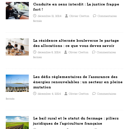
Conduite en sens interdit : La justice frappe
fort !
décembre 12, 2024
Olivier Cretton
Commentaires
fermés
La résidence alternée bouleverse le partage
des allocations : ce que vous devez savoir
décembre 8, 2024
Olivier Cretton
Commentaires
fermés
Les défis réglementaires de l’assurance des
énergies renouvelables : un secteur en pleine
mutation
décembre 4, 2024
Olivier Cretton
Commentaires
fermés
Le bail rural et le statut du fermage : piliers
juridiques de l’agriculture française