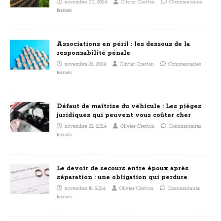
novembre 30, 2024
Olivier Cretton
Commentaires
fermés
Associations en péril : les dessous de la
responsabilité pénale
novembre 26, 2024
Olivier Cretton
Commentaires
fermés
Défaut de maîtrise du véhicule : Les pièges
juridiques qui peuvent vous coûter cher
novembre 22, 2024
Olivier Cretton
Commentaires
fermés
Le devoir de secours entre époux après
séparation : une obligation qui perdure
novembre 18, 2024
Olivier Cretton
Commentaires
fermés