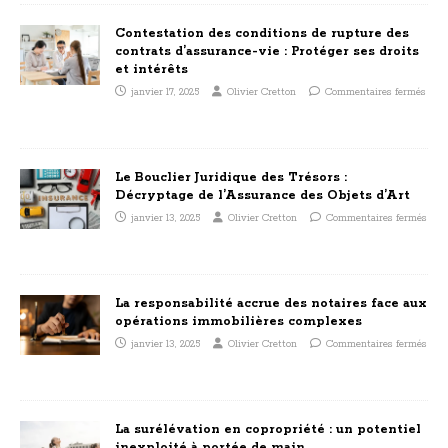
Contestation des conditions de rupture des
contrats d’assurance-vie : Protéger ses droits
et intérêts
janvier 17, 2025
Olivier Cretton
Commentaires fermés
Le Bouclier Juridique des Trésors :
Décryptage de l’Assurance des Objets d’Art
janvier 13, 2025
Olivier Cretton
Commentaires fermés
La responsabilité accrue des notaires face aux
opérations immobilières complexes
janvier 13, 2025
Olivier Cretton
Commentaires fermés
La surélévation en copropriété : un potentiel
inexploité à portée de main