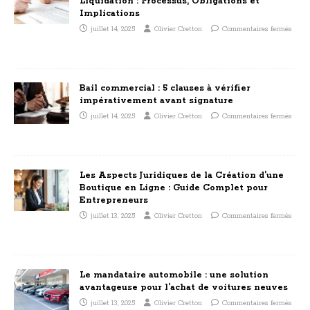
Liquidation : Processus, Obligations et
Implications
juillet 14, 2025
Olivier Cretton
Commentaires fermés
Bail commercial : 5 clauses à vérifier
impérativement avant signature
juillet 14, 2025
Olivier Cretton
Commentaires fermés
Les Aspects Juridiques de la Création d’une
Boutique en Ligne : Guide Complet pour
Entrepreneurs
juillet 13, 2025
Olivier Cretton
Commentaires fermés
Le mandataire automobile : une solution
avantageuse pour l’achat de voitures neuves
juillet 13, 2025
Olivier Cretton
Commentaires fermés