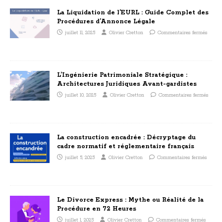
La Liquidation de l’EURL : Guide Complet des
Procédures d’Annonce Légale
juillet 11, 2025
Olivier Cretton
Commentaires fermés
L’Ingénierie Patrimoniale Stratégique :
Architectures Juridiques Avant-gardistes
juillet 10, 2025
Olivier Cretton
Commentaires fermés
La construction encadrée : Décryptage du
cadre normatif et réglementaire français
juillet 5, 2025
Olivier Cretton
Commentaires fermés
Le Divorce Express : Mythe ou Réalité de la
Procédure en 72 Heures
juillet 1, 2025
Olivier Cretton
Commentaires fermés